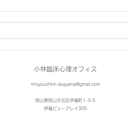
春からの新生活にお疲れのみ
不確
なさんへ
私た
つか
春は出発の季節。新しい学校、新
れな
しい職場、新しい土地。期待と不
時、
安を胸に、一歩を踏み出したみな
まう
さん、本当にお疲れさまです。
し、
毎日、新しい環境に慣れようと
昧さ
必死にがんばることは、思った以
や「
上にエネルギーが要ります。初対
小林臨床心理オフィス
ろ、
面の人との挨拶、仕事や学びの新
進む力
しいルール、見知らぬ街角を歩く
rinsyoushinri.okayama@gmail.com
だけ...
岡山県岡山市北区伊福町1-3-5
伊福ビューアレイ305