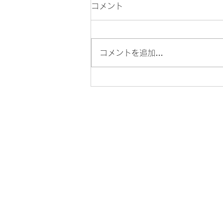
2025年末年始のお知らせ
コメント
2025年12月28日（日）～
2026年1月7日（水）まで閉室
いたします。 メールなどのお返
コメントを追加…
事が遅くなる可能性があります。
どうぞよろしくお願いいたしま
す。